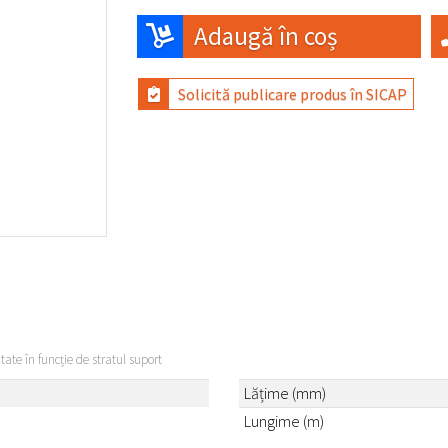
Adaugă în coș
Solicită publicare produs în SICAP
itate în funcție de stratul suport
Lățime (mm)
Lungime (m)