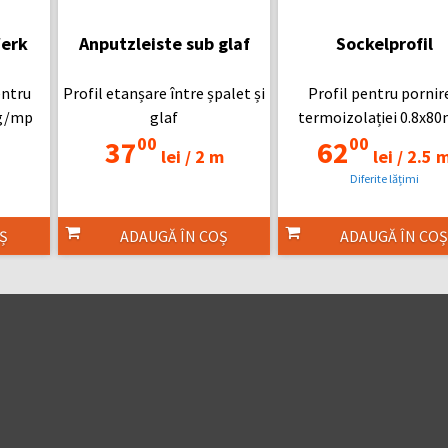
Werk
Anputzleiste sub glaf
Sockelprofil
entru
Profil etanșare între șpalet și
Profil pentru pornir
0g/mp
glaf
termoizolației 0.8x8
00
00
37
62
lei /
2 m
lei /
2.5 
Diferite lățimi
Ș
ADAUGĂ ÎN COȘ
ADAUGĂ ÎN COȘ