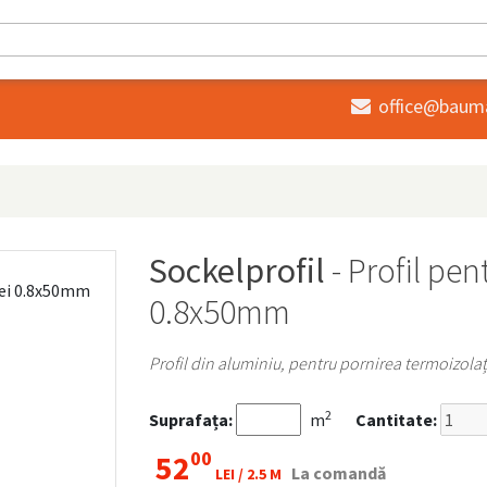
office@baum

Sockelprofil
- Profil pen
0.8x50mm
Profil din aluminiu, pentru pornirea termoizolaț
2
Suprafața:
m
Cantitate:
00
52
La comandă
LEI /
2.5 M