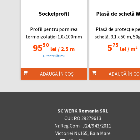
Sockelprofil
Plasă de schelă 
Profil pentru pornirea
Plasă de protecție p
termoizolației 1.0x100mm
schelă, 3.1 x 50 m, 5
50
75
95
5
lei /
2.5 m
lei /
m²
Diferite lățimi
ADAUGĂ ÎN COȘ
ADAUGĂ ÎN CO
SC WERK Romania SRL
CUI: RO 29279613
Nr.Reg.Com.: J24/943/2011
Victoriei Nr.165, Baia Mare