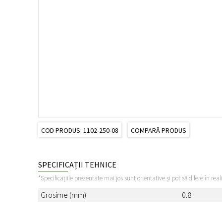
COD PRODUS: 1102-250-08
COMPARĂ PRODUS
SPECIFICAȚII TEHNICE
*Specificațiile prezentate mai jos sunt orientative și pot să difere în real
Grosime (mm)
0.8