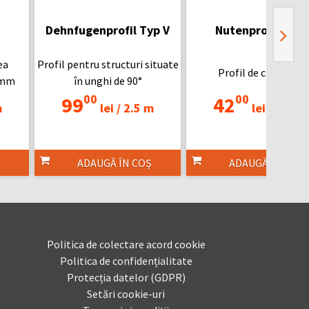
Dehnfugenprofil Typ V
Nutenprofil PVC
ea
Profil pentru structuri situate
Profil de canelură
0mm
în unghi de 90°
00
00
99
42
m
lei /
2.5 m
lei /
2.5 m
ADAUGĂ ÎN COȘ
ADAUGĂ ÎN COȘ
Politica de colectare acord cookie
Politica de confidențialitate
Protecția datelor (GDPR)
Setări cookie-uri