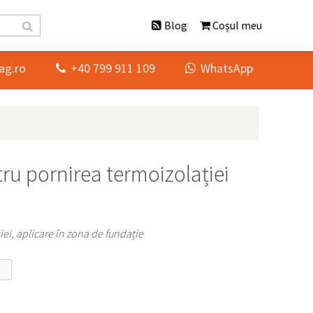
Blog
Coșul meu
ag.ro
+40 799 911 109
WhatsApp


tru pornirea termoizolației
iei, aplicare în zona de fundație