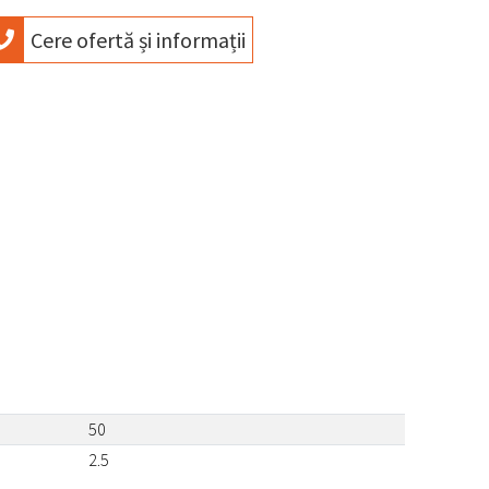
Cere ofertă și informații
50
2.5