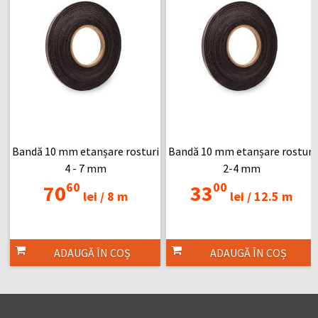
Bandă 10 mm etanșare rosturi
Bandă 10 mm etanșare rosturi
4 - 7 mm
2-4 mm
60
00
70
33
lei /
8 m
lei /
12.5 m
ADAUGĂ ÎN COȘ
ADAUGĂ ÎN COȘ