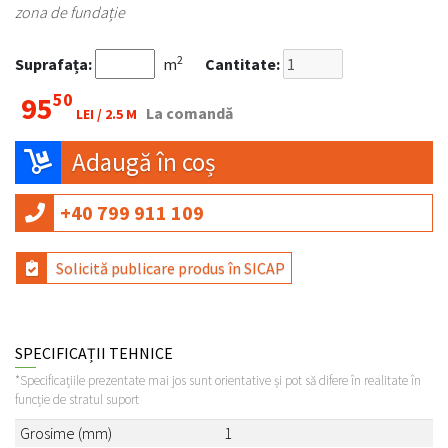
zona de fundație
2
Suprafața:
m
Cantitate:
50
95
La comandă
LEI /
2.5 M
Adaugă în coș
+40 799 911 109
Solicită publicare produs în SICAP
SPECIFICAȚII TEHNICE
*Specificațiile prezentate mai jos sunt orientative și pot să difere în realitate în
funcție de stratul suport
Grosime (mm)
1