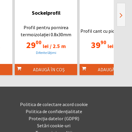
Sockelprofil
Profil pentru pornirea
Profil cant cu picurător 
termoizolației 0.8x30mm
00
90
29
39
t
lei /
2.5 m
lei /
2.5 m
Diferite lățimi
ADAUGĂ ÎN COȘ
ADAUGĂ ÎN COȘ
Politica de colectare acord cookie
Politica de confidențialitate
Protecția datelor (GDPR)
Setări cookie-uri