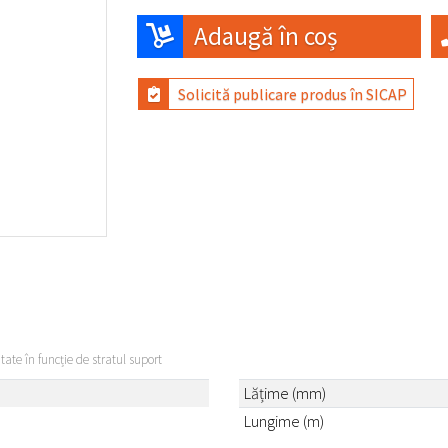
Adaugă în coș
Solicită publicare produs în SICAP
itate în funcție de stratul suport
Lățime (mm)
Lungime (m)