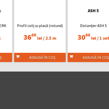
k
ASH 5
WERK
Profil colț cu plasă (rotund)
Distanțier ASH 5
00
00
36
30
c
lei /
2.5 m
lei /
1 se
Ș
ADAUGĂ ÎN COȘ
ADAUGĂ ÎN COȘ