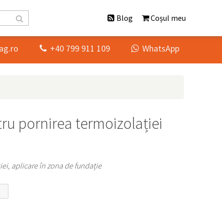
Blog
Coșul meu
ag.ro
+40 799 911 109
WhatsApp


tru pornirea termoizolației
iei, aplicare în zona de fundație