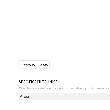
COMPARĂ PRODUS
SPECIFICAȚII TEHNICE
*Specificațiile prezentate mai jos sunt orientative și pot să difere în real
Grosime (mm)
1