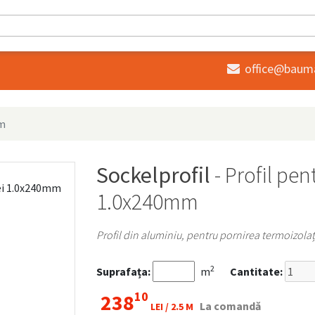
office@baum

mm
Sockelprofil
- Profil pen
1.0x240mm
Profil din aluminiu, pentru pornirea termoizolaț
2
Suprafața:
m
Cantitate:
10
238
La comandă
LEI /
2.5 M