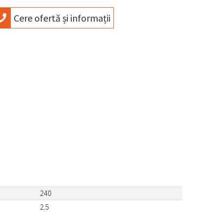
Cere ofertă și informații
240
2.5