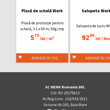
Plasă de schelă Werk
Salopeta Wer
Plasă de protecție pentru
Salopeta de lucru 
schelă, 3.1 x 50 m, 50g/mp
75
00
5
92
lei /
m²
lei /
bu
ADAUGĂ ÎN COȘ
ADAUGĂ ÎN CO
SC WERK Romania SRL
CUI: RO 29279613
Nr.Reg.Com.: J24/943/2011
Victoriei Nr.165, Baia Mare