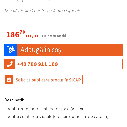
Spumă alcalină pentru curățarea fațadelor
70
186
La comandă
LEI /
1 L
Adaugă în coș
+40 799 911 109
Solicită publicare produs în SICAP
Destinații:
- pentru întreținerea fațadelor și a clădirilor
- pentru curățarea suprafețelor din domeniul de catering