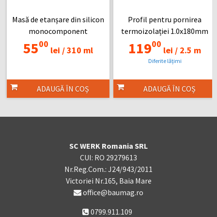
Masă de etanșare din silicon
Profil pentru pornirea
monocomponent
termoizolației 1.0x180mm
00
00
55
119
lei /
310 ml
lei /
2.5 m
Diferite lățimi
ADAUGĂ ÎN COȘ
ADAUGĂ ÎN COȘ
SC WERK Romania SRL
CUI: RO 29279613
Nr.Reg.Com.: J24/943/2011
Victoriei Nr.165, Baia Mare
office@baumag.ro
0799.911.109