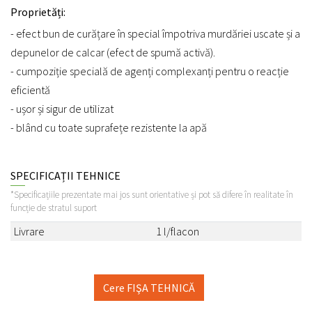
Proprietăți:
- efect bun de curățare în special împotriva murdăriei uscate și a
depunelor de calcar (efect de spumă activă).
- cumpoziție specială de agenți complexanți pentru o reacție
eficientă
- ușor și sigur de utilizat
- blând cu toate suprafețe rezistente la apă
SPECIFICAȚII TEHNICE
*Specificațiile prezentate mai jos sunt orientative și pot să difere în realitate în
funcție de stratul suport
Livrare
1 l/flacon
Cere FIŞA TEHNICĂ