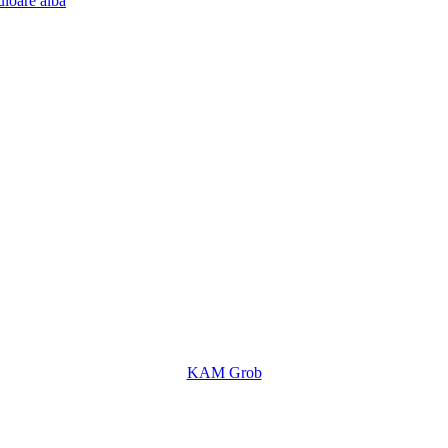
uloare albă
KAM Grob