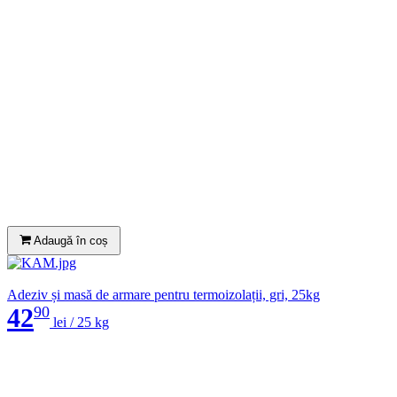
Adaugă în coș
Adeziv și masă de armare pentru termoizolații, gri, 25kg
42
90
lei /
25 kg