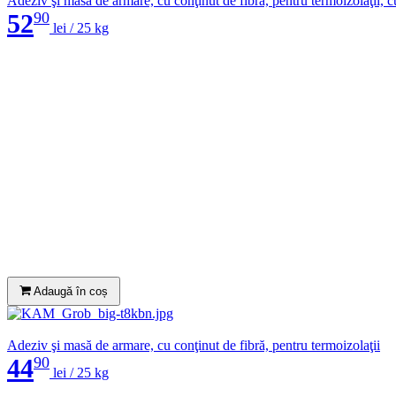
Adeziv şi masă de armare, cu conţinut de fibră, pentru termoizolaţii, c
52
90
lei /
25 kg
Adaugă în coș
Adeziv şi masă de armare, cu conţinut de fibră, pentru termoizolaţii
44
90
lei /
25 kg