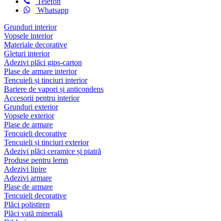

Telefon

Whatsapp
Grunduri interior
Vopsele interior
Materiale decorative
Gleturi interior
Adezivi plăci gips-carton
Plase de armare interior
Tencuieli și tinciuri interior
Bariere de vapori și anticondens
Accesorii pentru interior
Grunduri exterior
Vopsele exterior
Plase de armare
Tencuieli decorative
Tencuieli și tinciuri exterior
Adezivi plăci ceramice și piatră
Produse pentru lemn
Adezivi lipire
Adezivi armare
Plase de armare
Tencuieli decorative
Plăci polistiren
Plăci vată minerală