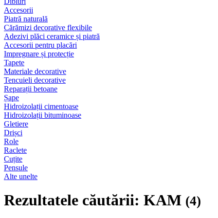
Dibluri
Accesorii
Piatră naturală
Cărămizi decorative flexibile
Adezivi plăci ceramice și piatră
Accesorii pentru placări
Impregnare și protecție
Tapete
Materiale decorative
Tencuieli decorative
Reparații betoane
Șape
Hidroizolații cimentoase
Hidroizolații bituminoase
Gletiere
Drișci
Role
Raclete
Cuțite
Pensule
Alte unelte
Rezultatele căutării: KAM
(4)