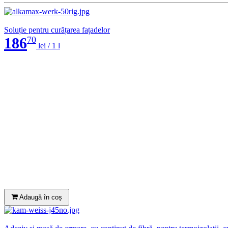
Soluție pentru curățarea fațadelor
186
70
lei /
1 l
Adaugă în coș