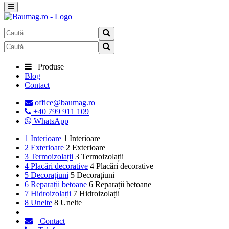
Produse
Blog
Contact

office@baumag.ro

+40 799 911 109

WhatsApp
1
Interioare
1
Interioare
2
Exterioare
2
Exterioare
3
Termoizolații
3
Termoizolații
4
Placări decorative
4
Placări decorative
5
Decorațiuni
5
Decorațiuni
6
Reparații betoane
6
Reparații betoane
7
Hidroizolații
7
Hidroizolații
8
Unelte
8
Unelte

Contact