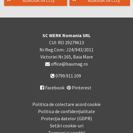
ADAUGĂ ÎN COȘ
ADAUGĂ ÎN COȘ
SC WERK Romania SRL
CUI: RO 29279613
Nr.Reg.Com.: J24/943/2011
Victoriei Nr.165, Baia Mare
office@baumag.ro
0799.911.109
Facebook
Pinterest

Politica de colectare acord cookie
Politica de confidențialitate
Protecția datelor (GDPR)
Setări cookie-uri
Termeni și condiții