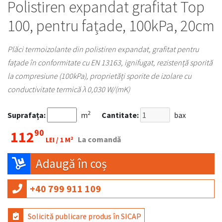
Polistiren expandat grafitat Top
100, pentru fațade, 100kPa, 20cm
Plăci termoizolante din polistiren expandat, grafitat pentru
fațade în conformitate cu EN 13163, ignifugat, rezistență sporită
la compresiune (100kPa), proprietăți sporite de izolare cu
conductivitate termică λ 0,030 W/(mK)
2
Suprafața:
m
Cantitate:
bax
90
112
La comandă
LEI /
1 M²
Adaugă în coș
+40 799 911 109
Solicită publicare produs în SICAP