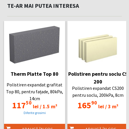
TE-AR MAI PUTEA INTERESA
Therm Platte Top 80
Polistiren pentru soclu CS
200
Polistiren expandat grafitat
Polistiren expandat CS200
Top 80, pentru fațade, 80kPa,
pentru soclu, 200kPa, 8cm
14cm
50
90
117
165
lei /
1.5 m²
lei /
3 m²
Diferite grosimi