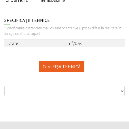
SPECIFICAȚII TEHNICE
*Specificațiile prezentate mai jos sunt orientative și pot să difere în realitate în
funcție de stratul suport
Livrare
1 m²/bax
Cere FIŞA TEHNICĂ