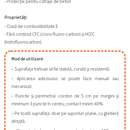
- Protecție pentru cofraje de beton
Proprietăți:
- Clasă de combustibilitate E
- Fără conținut CFC (cloro-fluoro-carbon) și HCFC
(hidrofluorocarbon)
Mod de utilizare:
Suprafața trebuie să fie stabilă, curată şi rezistentă.
Aplicarea adezivului: se poate face manual sau
mecanizat.
Puncte și perimetral: cordon de 5 cm pe margini și
minimum 3 puncte în centru; contact minim 40%.
Pe toată suprafața: doar pe suporturi plane, cu gletieră
dințată.