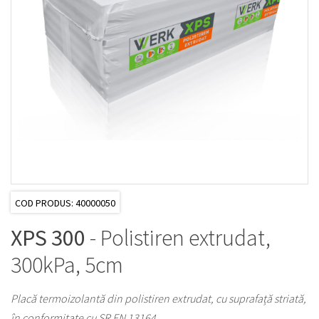
COD PRODUS: 40000050
XPS 300
- Polistiren extrudat,
300kPa, 5cm
Placă termoizolantă din polistiren extrudat, cu suprafață striată,
în conformitate cu SR EN 13164