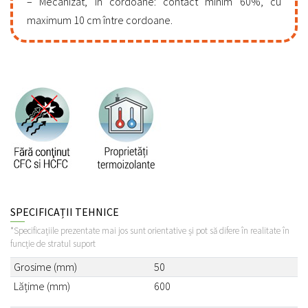
Mecanizat, în cordoane: contact minim 60%, cu
maximum 10 cm între cordoane.
SPECIFICAȚII TEHNICE
*Specificațiile prezentate mai jos sunt orientative și pot să difere în realitate în
funcție de stratul suport
Grosime (mm)
50
Lățime (mm)
600