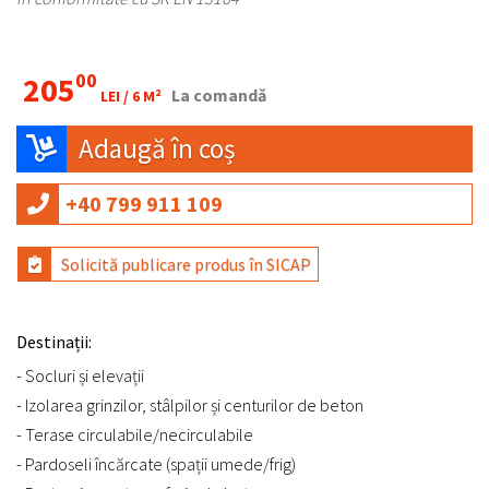
00
205
La comandă
LEI /
6 M²
Adaugă în coș
+40 799 911 109
Solicită publicare produs în SICAP
Destinații:
- Socluri și elevații
- Izolarea grinzilor, stâlpilor și centurilor de beton
- Terase circulabile/necirculabile
- Pardoseli încărcate (spații umede/frig)