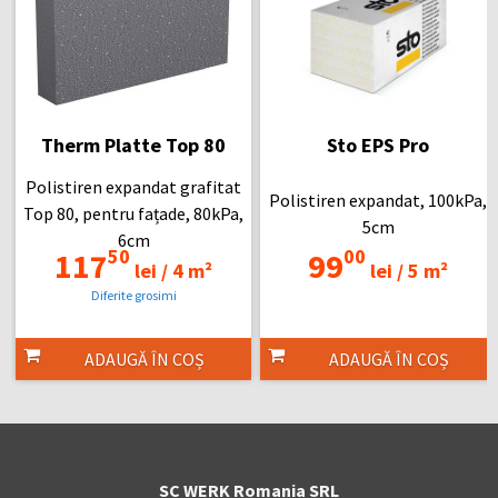
Therm Platte Top 80
Sto EPS Pro
Polistiren expandat grafitat
Polistiren expandat, 100kPa,
Top 80, pentru fațade, 80kPa,
5cm
6cm
50
00
117
99
lei /
4 m²
lei /
5 m²
Diferite grosimi
ADAUGĂ ÎN COȘ
ADAUGĂ ÎN COȘ
SC WERK Romania SRL