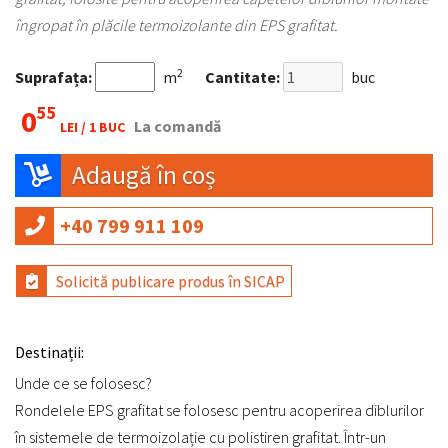
îngropat în plăcile termoizolante din EPS grafitat.
2
Suprafața:
m
Cantitate:
buc
55
0
La comandă
LEI /
1 BUC
Adaugă în coș
+40 799 911 109
Solicită publicare produs în SICAP
Destinații:
Unde ce se folosesc?
Rondelele EPS grafitat se folosesc pentru acoperirea diblurilor
în sistemele de termoizolație cu polistiren grafitat. Într-un