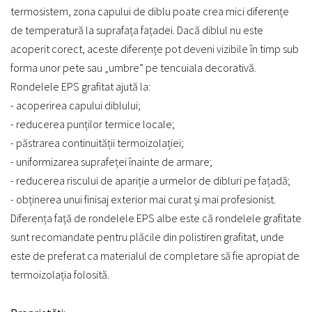
termosistem, zona capului de diblu poate crea mici diferențe
de temperatură la suprafața fațadei. Dacă diblul nu este
acoperit corect, aceste diferențe pot deveni vizibile în timp sub
forma unor pete sau „umbre” pe tencuiala decorativă.
Rondelele EPS grafitat ajută la:
- acoperirea capului diblului;
- reducerea punților termice locale;
- păstrarea continuității termoizolației;
- uniformizarea suprafeței înainte de armare;
- reducerea riscului de apariție a urmelor de dibluri pe fațadă;
- obținerea unui finisaj exterior mai curat și mai profesionist.
Diferența față de rondelele EPS albe este că rondelele grafitate
sunt recomandate pentru plăcile din polistiren grafitat, unde
este de preferat ca materialul de completare să fie apropiat de
termoizolația folosită.