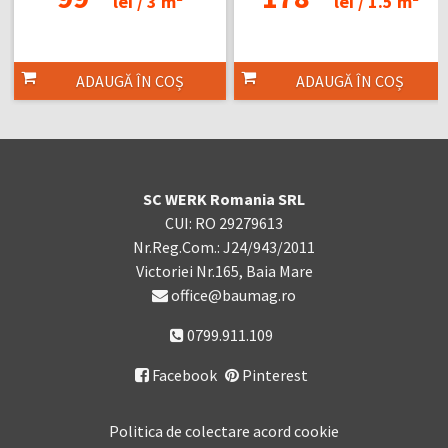
lei /
3 m²
lei /
1.5 m²
ADAUGĂ ÎN COȘ
ADAUGĂ ÎN COȘ
SC WERK Romania SRL
CUI: RO 29279613
Nr.Reg.Com.: J24/943/2011
Victoriei Nr.165, Baia Mare
office@baumag.ro
0799.911.109
Facebook
Pinterest

Politica de colectare acord cookie