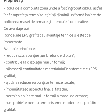
Proprietăți:
- Rolul de a completa zona unde a fost îngropat diblul, astfel
încât suprafața termoizolației să rămână uniformă înainte de
aplicarea masei de armare și a tencuielii decorative.
Ce avantaje au?
Rondelele EPS grafitat au avantaje tehnice și estetice
importante.
Avantaje principale:
- reduc riscul apariției „umbrelor de dibluri”;
- contribuie la o izolație mai uniformă;
- păstrează continuitatea materialului în sistemele cu EPS
grafitat;
- ajută la reducerea punților termice locale;
- îmbunătățesc aspectul final al fațadei;
- permit o aplicare mai uniformă a masei de armare;
- sunt potrivite pentru termosisteme moderne cu polistiren
grafitat.