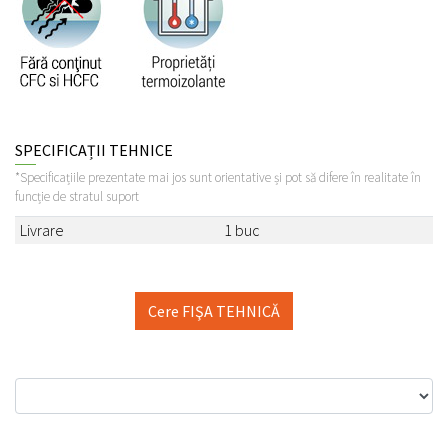
SPECIFICAȚII TEHNICE
*Specificațiile prezentate mai jos sunt orientative și pot să difere în realitate în
funcție de stratul suport
Livrare
1 buc
Cere FIŞA TEHNICĂ