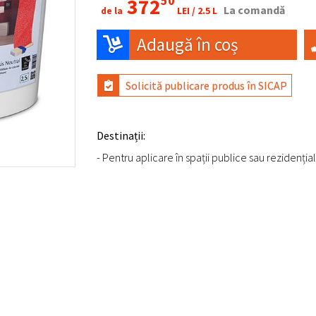
50
372
La comandă
LEI /
2.5 L
de la
Adaugă în coș
Solicită publicare produs în SICAP
Destinații:
- Pentru aplicare în spații publice sau rezidenția