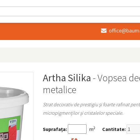
office@baum

Artha Silika
- Vopsea deco
metalice
Strat decorativ de prestigiu și foarte rafinat pen
micropigmenților și cristalelor speciale.
2
Suprafața:
m
Cantitate: