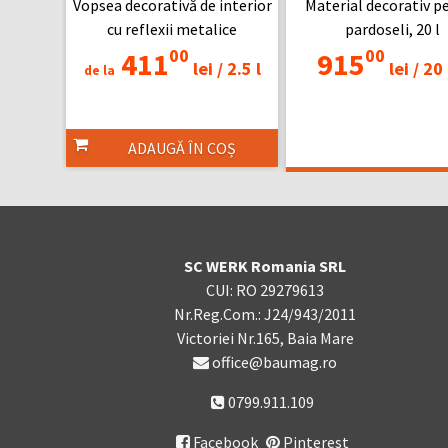
Vopsea decorativă de interior
Material decorativ p
cu reflexii metalice
pardoseli, 20 l
00
00
411
915
lei /
2.5 l
lei /
20 
de la
ADAUGĂ ÎN COȘ
ADAUGĂ ÎN CO
SC WERK Romania SRL
CUI: RO 29279613
Nr.Reg.Com.: J24/943/2011
Victoriei Nr.165, Baia Mare
office@baumag.ro
0799.911.109
Facebook
Pinterest
