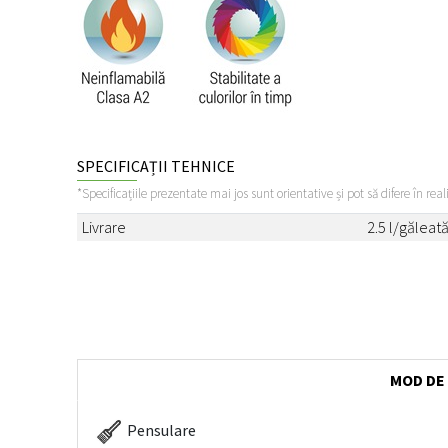
SPECIFICAȚII TEHNICE
*Specificațiile prezentate mai jos sunt orientative și pot să difere în real
Livrare
2.5 l/găleat
MOD DE
Pensulare