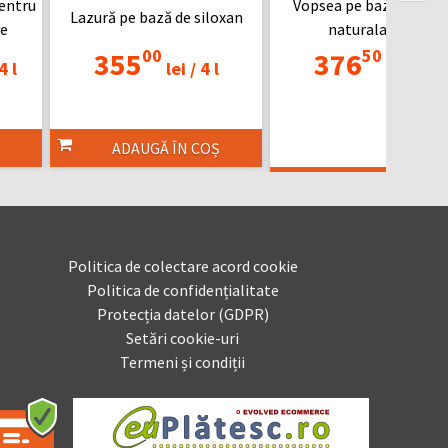
entru
Vopsea pe baza de argi
Lazură pe bază de siloxan
ve
naturala și var
00
50
355
376
4 l
lei /
4 l
lei /
5 l
ADAUGĂ ÎN COȘ
ADAUGĂ ÎN COȘ
Politica de colectare acord cookie
Politica de confidențialitate
Protecția datelor (GDPR)
Setări cookie-uri
Termeni și condiții