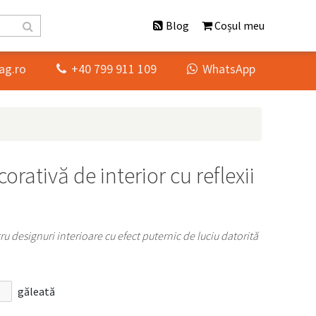
Blog
Coșul meu
ag.ro
+40 799 911 109
WhatsApp


rativă de interior cu reflexii
tru designuri interioare cu efect puternic de luciu datorită
găleată