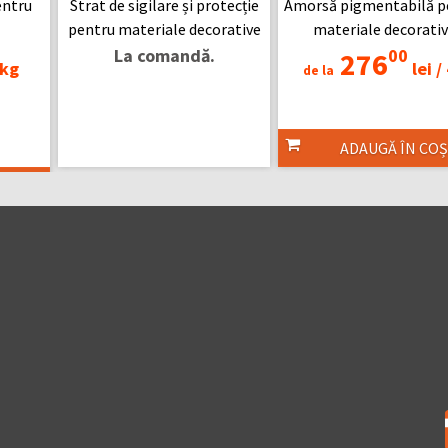
entru
Strat de sigilare și protecție
Amorsă pigmentabilă p
pentru materiale decorative
materiale decorati
La comandă.
00
276
kg
lei /
de la
ADAUGĂ ÎN COȘ
Ș