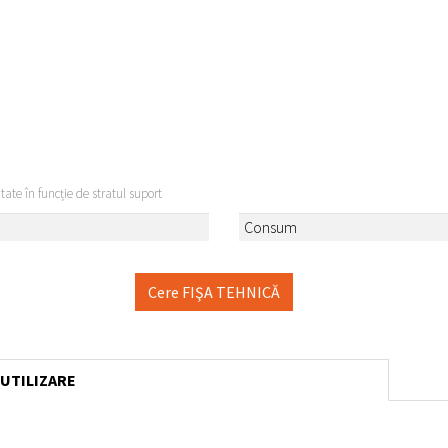
itate în funcție de stratul suport
ă
Consum
Cere FIŞA TEHNICĂ
 UTILIZARE