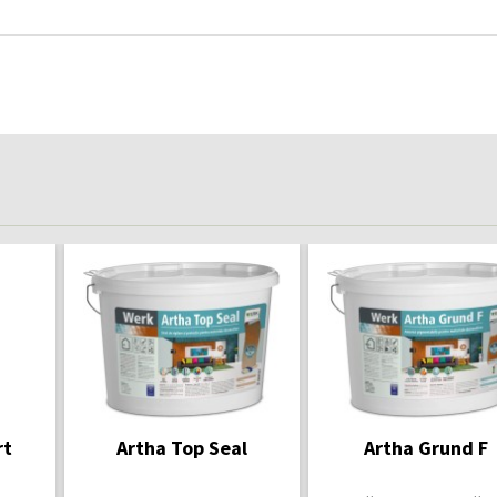
rt
Artha Top Seal
Artha Grund F