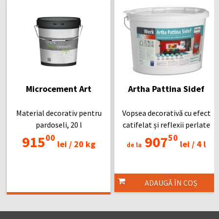
Microcement Art
Artha Pattina Sidef
Material decorativ pentru
Vopsea decorativă cu efect
pardoseli, 20 l
catifelat și reflexii perlate
00
50
915
907
lei /
20 kg
lei /
4 l
de la
ADAUGĂ ÎN COȘ
ADAUGĂ ÎN COȘ