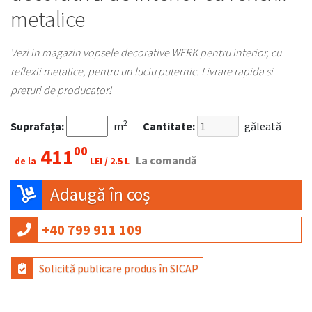
metalice
Vezi in magazin vopsele decorative WERK pentru interior, cu
reflexii metalice, pentru un luciu puternic. Livrare rapida si
preturi de producator!
2
Suprafața:
m
Cantitate:
găleată
00
411
La comandă
LEI /
2.5 L
de la
Adaugă în coș
+40 799 911 109
Solicită publicare produs în SICAP