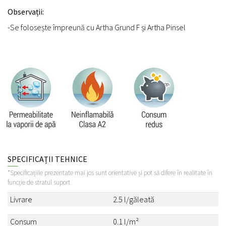
Observații:
-Se folosește împreună cu Artha Grund F și Artha Pinsel
SPECIFICAȚII TEHNICE
*Specificațiile prezentate mai jos sunt orientative și pot să difere în realitate în
funcție de stratul suport
Livrare
2.5 l/găleată
Consum
0.1 l/m²