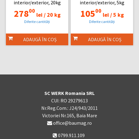
interior/exterior, 20kg
interior/exterior, 5kg
00
00
278
105
lei /
20 kg
lei /
5 kg
Diferite cantități
Diferite cantități
ADAUGĂ ÎN COȘ
ADAUGĂ ÎN COȘ
SC WERK Romania SRL
CUI: RO 29279613
Nr.Reg.Com.: J24/943/2011
Victoriei Nr.165, Baia Mare
office@baumag.ro
0799.911.109