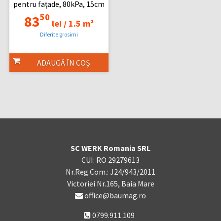
pentru fațade, 80kPa, 15cm
50
83
lei /
1.5 m²
Diferite grosimi
ADAUGĂ ÎN COȘ
SC WERK Romania SRL
CUI: RO 29279613
Nr.Reg.Com.: J24/943/2011
Victoriei Nr.165, Baia Mare
office@baumag.ro
0799.911.109