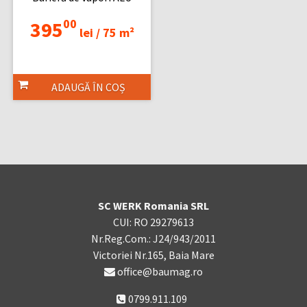
00
395
lei /
75 m²
ADAUGĂ ÎN COȘ
SC WERK Romania SRL
CUI: RO 29279613
Nr.Reg.Com.: J24/943/2011
Victoriei Nr.165, Baia Mare
office@baumag.ro
0799.911.109