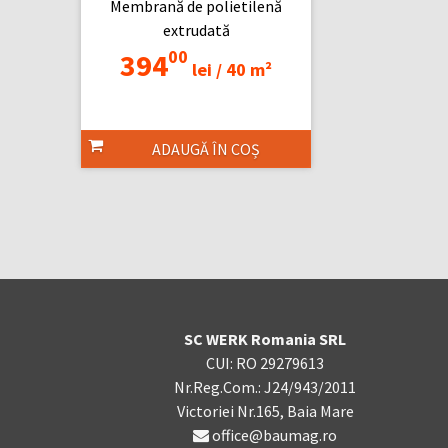
Membrană de polietilenă
extrudată
00
394
lei /
40 m²
ADAUGĂ ÎN COȘ
SC WERK Romania SRL
CUI: RO 29279613
Nr.Reg.Com.: J24/943/2011
Victoriei Nr.165, Baia Mare
office@baumag.ro