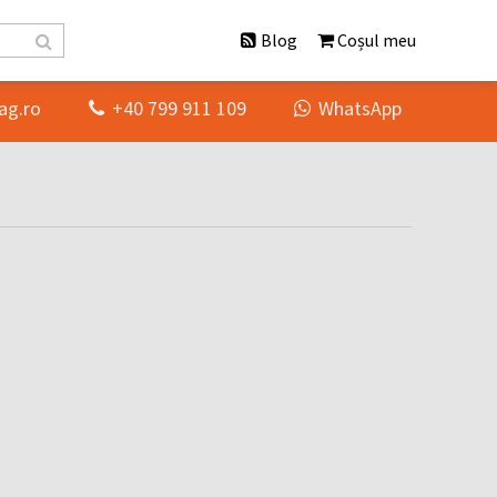
Blog
Coșul meu
ag.ro
+40 799 911 109
WhatsApp

