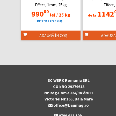
Effect, 1mm, 25kg
Effect,
00
990
1142
lei /
25 kg
de la
Diferite granulații
ADAUGĂ ÎN COȘ
ADAUGĂ
SC WERK Romania SRL
CUI: RO 29279613
Nr.Reg.Com.: J24/943/2011
Victoriei Nr.165, Baia Mare
office@baumag.ro
0799.911.109