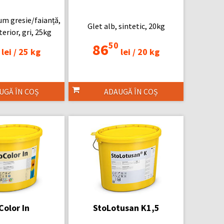
m gresie/faianță,
Glet alb, sintetic, 20kg
terior, gri, 25kg
50
86
lei /
25 kg
lei /
20 kg
UGĂ ÎN COȘ
ADAUGĂ ÎN COȘ
Color In
StoLotusan K1,5