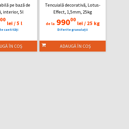
abilă pe bază de
Tencuială decorativă, Lotus-
, interior, 5l
Effect, 1,5mm, 25kg
00
00
990
lei /
5 l
lei /
25 kg
de la
te cantități
Diferite granulații
UGĂ ÎN COȘ
ADAUGĂ ÎN COȘ