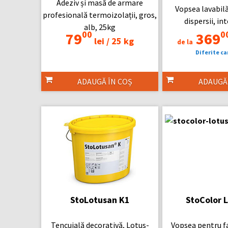
Adeziv și masă de armare
Vopsea lavabilă
profesională termoizolații, gros,
dispersii, int
alb, 25kg
00
0
79
369
lei /
25 kg
de la
Diferite ca
ADAUGĂ ÎN COȘ
ADAUGĂ
StoLotusan K1
StoColor 
Tencuială decorativă, Lotus-
Vopsea pentru f