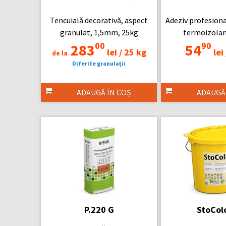
Tencuială decorativă, aspect
Adeziv profesiona
granulat, 1,5mm, 25kg
termoizolan
00
90
283
54
lei /
25 kg
lei 
de la
Diferite granulații
ADAUGĂ ÎN COȘ
ADAUGĂ
P.220 G
StoColo