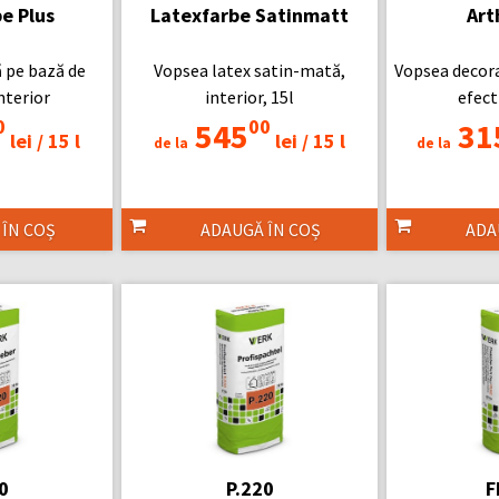
e Plus
Latexfarbe Satinmatt
Art
 pe bază de
Vopsea latex satin-mată,
Vopsea decora
interior
interior, 15l
efect
0
00
545
31
lei /
15 l
lei /
15 l
de la
de la
 ÎN COȘ
ADAUGĂ ÎN COȘ
ADA
0
P.220
F