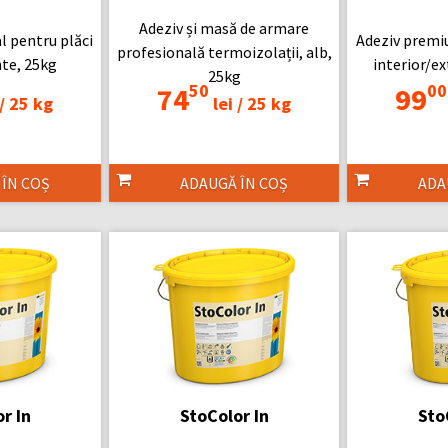
Adeziv și masă de armare
l pentru plăci
Adeziv premiu
profesională termoizolații, alb,
te, 25kg
interior/ex
25kg
50
00
74
99
/
25 kg
lei /
25 kg
 ÎN COȘ
ADAUGĂ ÎN COȘ
ADA
r In
StoColor In
Sto