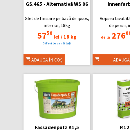
GS.465 -
Alternativă WS 06
Innenfarb
Glet de finisare pe bază de ipsos,
Vopsea lavabilă
interior, 18kg
dispersii, 
50
0
57
276
lei /
18 kg
de la
Diferite cantități
ADAUGĂ ÎN COȘ
ADAUGĂ
Fassadenputz K1,5
P.12