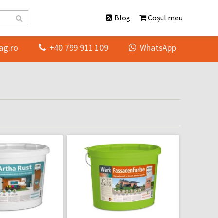
Blog
Coșul meu
ag.ro
+40 799 911 109
WhatsApp

