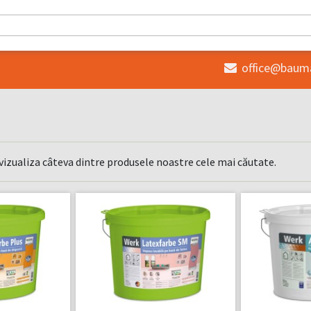
office@baum

 vizualiza câteva dintre produsele noastre cele mai căutate.