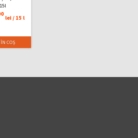
 15l
00
lei /
15 l
 ÎN COȘ