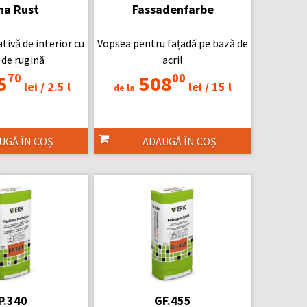
ha Rust
Fassadenfarbe
tivă de interior cu
Vopsea pentru fațadă pe bază de
 de rugină
acril
70
00
5
508
lei /
2.5 l
lei /
15 l
de la
UGĂ ÎN COȘ
ADAUGĂ ÎN COȘ
P.340
GF.455