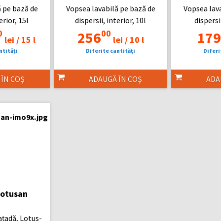
 pe bază de
Vopsea lavabilă pe bază de
Vopsea lav
erior, 15l
dispersii, interior, 10l
dispersii
0
00
256
179
lei /
15 l
lei /
10 l
ntități
Diferite cantități
Diferi
 ÎN COȘ
ADAUGĂ ÎN COȘ
ADA
Lotusan
ațadă, Lotus-