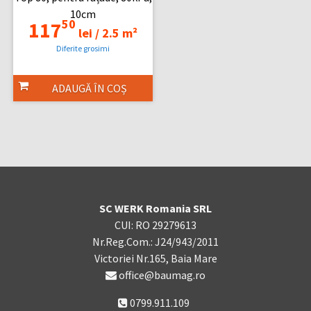
10cm
50
117
lei /
2.5 m²
Diferite grosimi
ADAUGĂ ÎN COȘ
SC WERK Romania SRL
CUI: RO 29279613
Nr.Reg.Com.: J24/943/2011
Victoriei Nr.165, Baia Mare
office@baumag.ro
0799.911.109