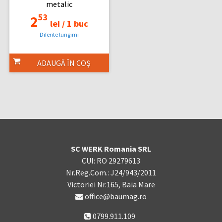
metalic
53
2
lei /
1 buc
Diferite lungimi
ADAUGĂ ÎN COȘ
SC WERK Romania SRL
CUI: RO 29279613
Nr.Reg.Com.: J24/943/2011
Victoriei Nr.165, Baia Mare
office@baumag.ro
0799.911.109