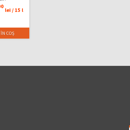
00
lei /
15 l
 ÎN COȘ