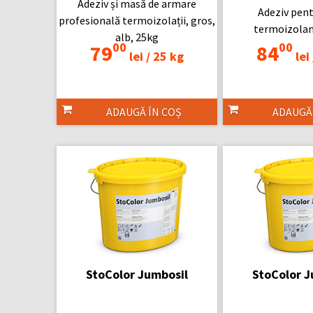
Adeziv și masă de armare
Adeziv pent
profesională termoizolații, gros,
termoizolan
alb, 25kg
00
00
79
84
lei /
25 kg
lei 
ADAUGĂ ÎN COȘ
ADAUGĂ
StoColor Jumbosil
StoColor J