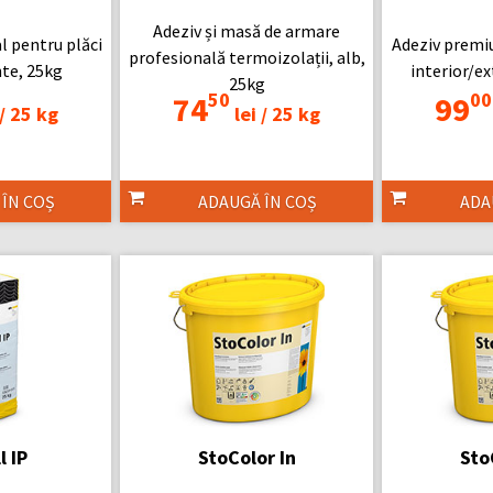
Adeziv și masă de armare
l pentru plăci
Adeziv premiu
profesională termoizolații, alb,
te, 25kg
interior/ex
25kg
50
00
74
99
/
25 kg
lei /
25 kg
 ÎN COȘ
ADAUGĂ ÎN COȘ
ADA
l IP
StoColor In
Sto