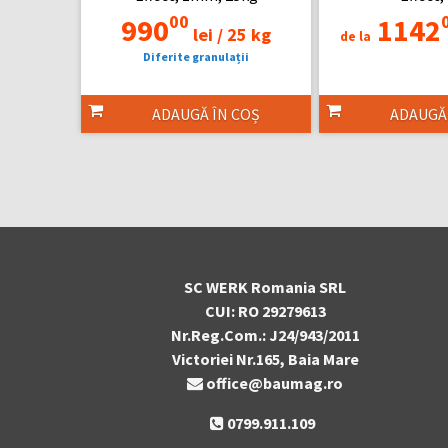
00
990
1142
lei /
25 kg
de la
Diferite granulații
ADAUGĂ ÎN COȘ
ADAUGĂ
SC WERK Romania SRL
CUI: RO 29279613
Nr.Reg.Com.: J24/943/2011
Victoriei Nr.165, Baia Mare
office@baumag.ro
0799.911.109