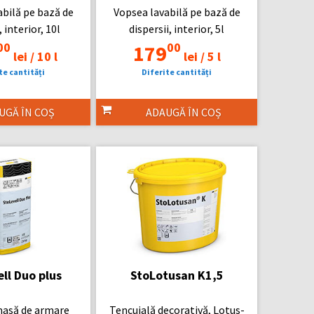
abilă pe bază de
Vopsea lavabilă pe bază de
, interior, 10l
dispersii, interior, 5l
00
00
179
lei /
10 l
lei /
5 l
te cantități
Diferite cantități
UGĂ ÎN COȘ
ADAUGĂ ÎN COȘ
ll Duo plus
StoLotusan K1,5
masă de armare
Tencuială decorativă, Lotus-