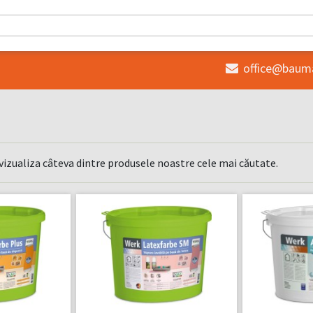
office@baum

 vizualiza câteva dintre produsele noastre cele mai căutate.