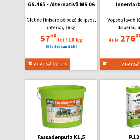
GS.465 -
Alternativă WS 06
Innenfarb
Glet de finisare pe bază de ipsos,
Vopsea lavabilă
interior, 18kg
dispersii, 
50
0
57
276
lei /
18 kg
de la
Diferite cantități
ADAUGĂ ÎN COȘ
ADAUGĂ
Fassadenputz K1,5
P.12