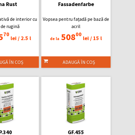
ha Rust
Fassadenfarbe
tivă de interior cu
Vopsea pentru fațadă pe bază de
 de rugină
acril
70
00
5
508
lei /
2.5 l
lei /
15 l
de la
UGĂ ÎN COȘ
ADAUGĂ ÎN COȘ
P.340
GF.455