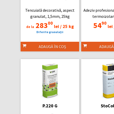
Tencuială decorativă, aspect
Adeziv profesiona
granulat, 1,5mm, 25kg
termoizolan
00
90
283
54
lei /
25 kg
lei 
de la
Diferite granulații
ADAUGĂ ÎN COȘ
ADAUGĂ
P.220 G
StoCol