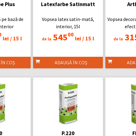
e Plus
Latexfarbe Satinmatt
Art
 pe bază de
Vopsea latex satin-mată,
Vopsea decora
interior
interior, 15l
efect
0
00
545
31
lei /
15 l
lei /
15 l
de la
de la
 ÎN COȘ
ADAUGĂ ÎN COȘ
ADA
0
P.220
F