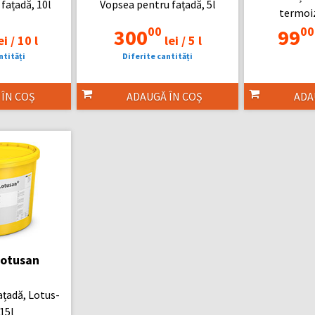
fațadă, 10l
Vopsea pentru fațadă, 5l
termoiz
00
00
300
99
ei /
10 l
lei /
5 l
ntități
Diferite cantități
 ÎN COȘ
ADAUGĂ ÎN COȘ
ADA
Lotusan
ațadă, Lotus-
 15l