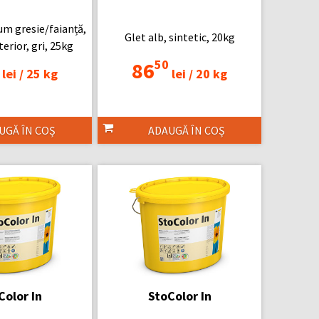
m gresie/faianță,
Glet alb, sintetic, 20kg
terior, gri, 25kg
50
86
lei /
25 kg
lei /
20 kg
UGĂ ÎN COȘ
ADAUGĂ ÎN COȘ
Color In
StoColor In