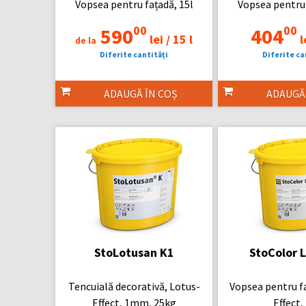
Vopsea pentru fațadă, 15l
Vopsea pentru 
00
00
590
404
lei /
15 l
l
de la
Diferite cantități
Diferite ca
ADAUGĂ ÎN COȘ
ADAUGĂ
StoLotusan K1
StoColor 
Tencuială decorativă, Lotus-
Vopsea pentru f
Effect, 1mm, 25kg
Effect,