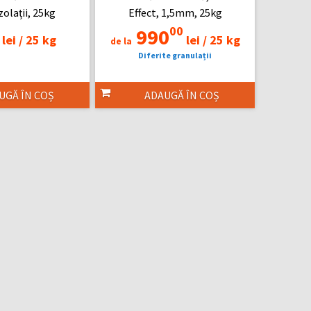
olații, 25kg
Effect, 1,5mm, 25kg
00
990
lei /
25 kg
lei /
25 kg
de la
Diferite granulații
UGĂ ÎN COȘ
ADAUGĂ ÎN COȘ