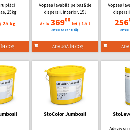
ru plăci
Vopsea lavabilă pe bază de
Vopsea lav
te, 25kg
dispersii, interior, 15l
dispersii
00
369
256
/
25 kg
lei /
15 l
de la
Diferite cantități
Diferi
 ÎN COȘ
ADAUGĂ ÎN COȘ
ADA
umbosil
StoColor Jumbosil
StoLeve
Adeziv și 