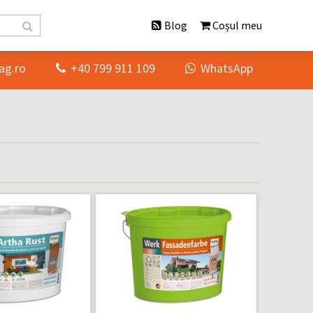
Blog
Coșul meu
ag.ro
+40 799 911 109
WhatsApp

