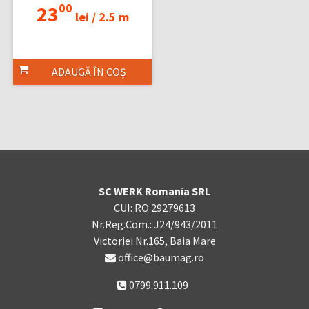
00
23
lei /
2.5 m
ADAUGĂ ÎN COȘ
SC WERK Romania SRL
CUI: RO 29279613
Nr.Reg.Com.: J24/943/2011
Victoriei Nr.165, Baia Mare
office@baumag.ro
0799.911.109