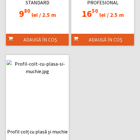
STANDARD
PROFESIONAL
80
50
9
16
lei /
2.5 m
lei /
2.5 m
ADAUGĂ ÎN COȘ
ADAUGĂ ÎN COȘ
Profil colț cu plasă și muchie