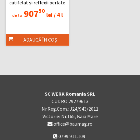
catifelat și reflexii perlate
50
907
lei /
4 l
de la
ADAUGĂ ÎN COȘ
SC WERK Romania SRL
CUI: RO 29279613
Nr.Reg.Com.: J24/943/2011
Victoriei Nr.165, Baia Mare
office@baumag.ro
0799.911.109