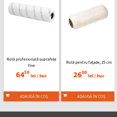
Rolă profesională suprafețe
Rolă pentru faţade, 25 cm
fine
50
00
64
26
lei /
buc
lei /
buc
ADAUGĂ ÎN COȘ
ADAUGĂ ÎN COȘ