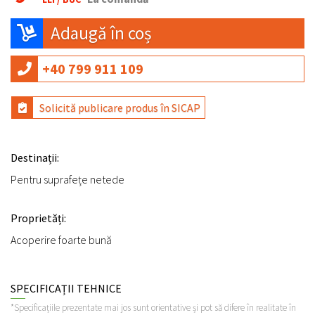
Adaugă în coș
+40 799 911 109
Solicită publicare produs în SICAP
Destinații:
Pentru suprafețe netede
Proprietăți:
Acoperire foarte bună
SPECIFICAȚII TEHNICE
*Specificațiile prezentate mai jos sunt orientative și pot să difere în realitate în