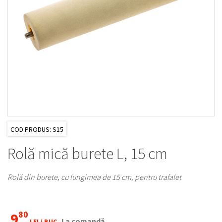
COD PRODUS: S15
Rolă mică burete L, 15 cm
Rolă din burete, cu lungimea de 15 cm, pentru trafalet
80
9
La comandă
LEI /
BUC