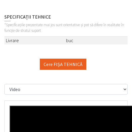
SPECIFICAȚII TEHNICE
*Specificațiile prezentate mai jos sunt orientative și pot să difere în realitate în
funcție de stratul suport
Livrare
buc
Cere FIŞA TEHNICĂ