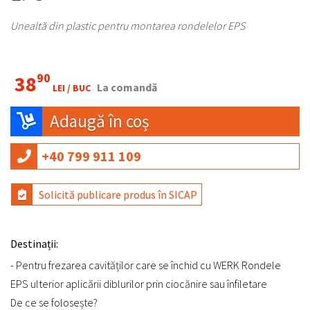
Unealtă din plastic pentru montarea rondelelor EPS
90
38
La comandă
LEI /
BUC
Adaugă în coș
+40 799 911 109
Solicită publicare produs în SICAP
Destinații:
- Pentru frezarea cavităților care se închid cu WERK Rondele
EPS ulterior aplicării diblurilor prin ciocănire sau înfiletare
De ce se folosește?