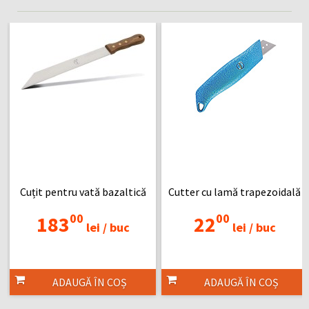
Cuțit pentru vată bazaltică
Cutter cu lamă trapezoidală
00
00
183
22
lei /
buc
lei /
buc
ADAUGĂ ÎN COȘ
ADAUGĂ ÎN COȘ