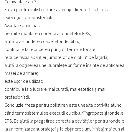
Ce avantaje are?
Freza pentru polistiren are avantaje directe în calitatea
execuției termosistemului.
Avantaje principale:
permite montarea corectă a rondelelor EPS;
ajută la ascunderea capetelor de diblu;
contribuie la reducerea punților termice locale;
reduce riscul apariției „umbrelor de dibluri” pe fațadă;
ajută la obținerea unei suprafețe uniforme înainte de aplicarea
masei de armare;
este ușor de utilizat;
contribuie la o lucrare mai curată, mai estetică și mai
profesionistă.
Concluzie: freza pentru polistiren este unealta potrivită atunci
când termosistemul se execută cu dibluri îngropate și rondele
EPS. Ea ajută la pregătirea corectă a cavităților pentru rondele,
la uniformizarea suprafeței și la obținerea unui finisaj mai bun al