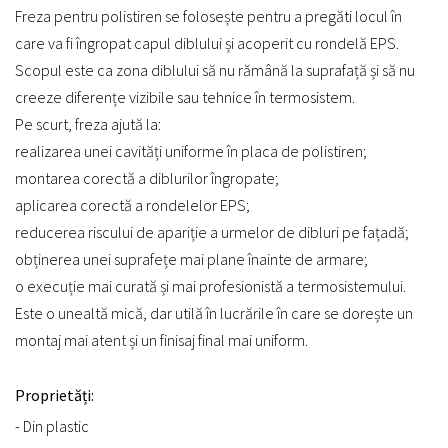
Freza pentru polistiren se folosește pentru a pregăti locul în
care va fi îngropat capul diblului și acoperit cu rondelă EPS.
Scopul este ca zona diblului să nu rămână la suprafață și să nu
creeze diferențe vizibile sau tehnice în termosistem.
Pe scurt, freza ajută la:
realizarea unei cavități uniforme în placa de polistiren;
montarea corectă a diblurilor îngropate;
aplicarea corectă a rondelelor EPS;
reducerea riscului de apariție a urmelor de dibluri pe fațadă;
obținerea unei suprafețe mai plane înainte de armare;
o execuție mai curată și mai profesionistă a termosistemului.
Este o unealtă mică, dar utilă în lucrările în care se dorește un
montaj mai atent și un finisaj final mai uniform.
Proprietăți:
- Din plastic