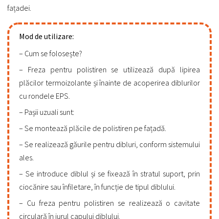
fațadei.
Mod de utilizare:
Cum se folosește?
Freza pentru polistiren se utilizează după lipirea
plăcilor termoizolante și înainte de acoperirea diblurilor
cu rondele EPS.
Pașii uzuali sunt:
Se montează plăcile de polistiren pe fațadă.
Se realizează găurile pentru dibluri, conform sistemului
ales.
Se introduce diblul și se fixează în stratul suport, prin
ciocănire sau înfiletare, în funcție de tipul diblului.
Cu freza pentru polistiren se realizează o cavitate
circulară în jurul capului diblului.