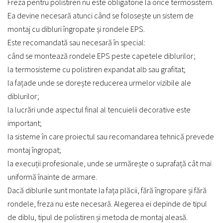
Freza pentru polistiren nu este obligatorie la orice termosistem.
Ea devine necesară atunci când se folosește un sistem de
montaj cu dibluri îngropate și rondele EPS.
Este recomandată sau necesară în special:
când se montează rondele EPS peste capetele diblurilor;
la termosisteme cu polistiren expandat alb sau grafitat;
la fațade unde se dorește reducerea urmelor vizibile ale
diblurilor;
la lucrări unde aspectul final al tencuielii decorative este
important;
la sisteme în care proiectul sau recomandarea tehnică prevede
montaj îngropat;
la execuții profesionale, unde se urmărește o suprafață cât mai
uniformă înainte de armare.
Dacă diblurile sunt montate la fața plăcii, fără îngropare și fără
rondele, freza nu este necesară. Alegerea ei depinde de tipul
de diblu, tipul de polistiren și metoda de montaj aleasă.