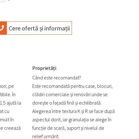
Cere ofertă și informații
Proprietăți:
Când este recomandat?
iori, pe
Este recomandată pentru case, blocuri,
bile. În
clădiri comerciale și renovări unde se
.5 ajută la
dorește o fațadă fină și echilibrată.
at cu
Alegerea între textura K și R se face după
 mult în
aspectul dorit, iar granulația se alege în
are creează
funcție de scară, suport și nivelul de
relief urmărit.