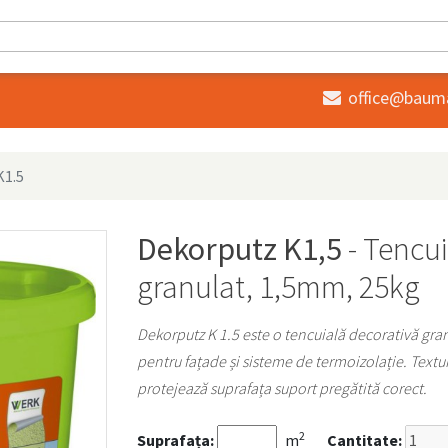
office@baum

K1.5
Dekorputz K1,5
- Tencui
granulat, 1,5mm, 25kg
Dekorputz K 1.5 este o tencuială decorativă granu
pentru fațade și sisteme de termoizolație. Textur
protejează suprafața suport pregătită corect.
2
Suprafața:
m
Cantitate: