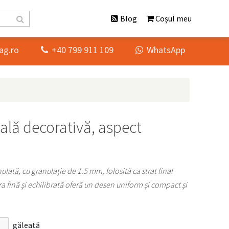
Blog
Coșul meu
ag.ro
+40 799 911 109
WhatsApp


ală decorativă, aspect
lată, cu granulație de 1.5 mm, folosită ca strat final
a fină și echilibrată oferă un desen uniform și compact și
găleată