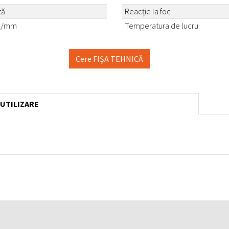
tă
Reacție la foc
m²/mm
Temperatura de lucru
Cere FIŞA TEHNICĂ
 UTILIZARE