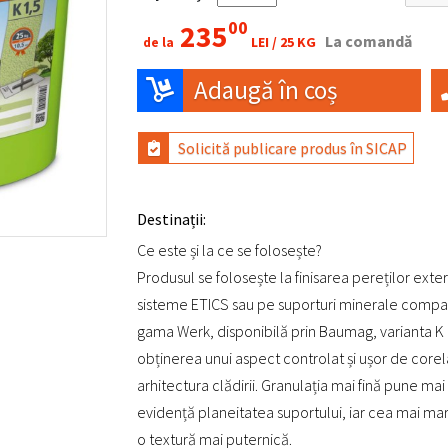
00
235
La comandă
LEI /
25 KG
de la
Adaugă în coș
Solicită publicare produs în SICAP
Destinații:
Ce este și la ce se folosește?
Produsul se folosește la finisarea pereților exter
sisteme ETICS sau pe suporturi minerale compati
gama Werk, disponibilă prin Baumag, varianta K 1
obținerea unui aspect controlat și ușor de corel
arhitectura clădirii. Granulația mai fină pune mai
evidență planeitatea suportului, iar cea mai m
o textură mai puternică.