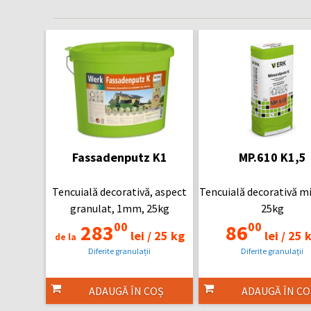
Fassadenputz K1
MP.610 K1,5
Tencuială decorativă, aspect
Tencuială decorativă mi
granulat, 1mm, 25kg
25kg
00
00
283
86
lei /
25 kg
lei /
25 
de la
Diferite granulații
Diferite granulații
ADAUGĂ ÎN COȘ
ADAUGĂ ÎN CO