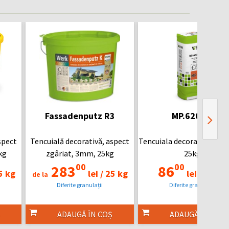
Fassadenputz R3
MP.620 R2
spect
Tencuială decorativă, aspect
Tencuiala decorativă mine
kg
zgâriat, 3mm, 25kg
25kg
00
00
283
86
5 kg
lei /
25 kg
lei /
25 kg
de la
Diferite granulații
Diferite granulații
ADAUGĂ ÎN COȘ
ADAUGĂ ÎN COȘ