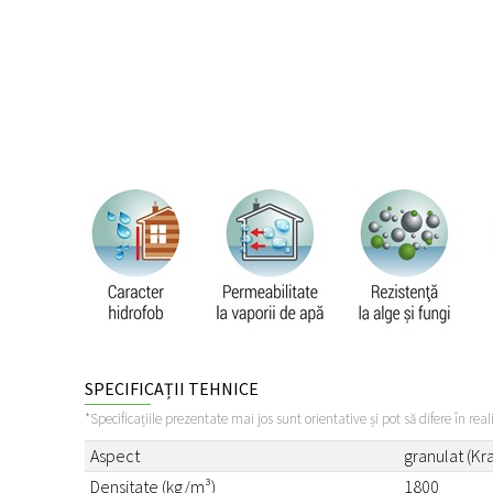
SPECIFICAȚII TEHNICE
*Specificațiile prezentate mai jos sunt orientative și pot să difere în real
Aspect
granulat (Kra
Densitate (kg/m³)
1800