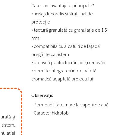
Care sunt avantajele principale?
• finisaj decorativ și strat final de
protecție
• textură granulată cu granulație de 1.5
mm
• compatibilă cu alcătuiri de fațadă
pregătite ca sistem
• potrivită pentru lucrări noi și renovări
• permite integrarea într-o paletă
cromatică adaptată proiectului
Observații:
- Permeabilitate mare la vaporii de apă
- Caracter hidrofob
urată și
sistem.
anulației