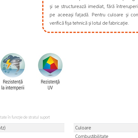
și se structurează imediat, fără întreruperi 
pe aceeași fațadă. Pentru culoare și co
verifică fișa tehnică și lotul de fabricație.
itate în funcție de stratul suport
tz)
Culoare
Combustibilitate