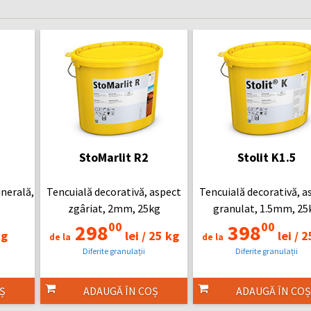
StoMarlit R2
Stolit K1.5
nerală,
Tencuială decorativă, aspect
Tencuială decorativă, a
zgâriat, 2mm, 25kg
granulat, 1.5mm, 25
00
00
298
398
kg
lei /
25 kg
lei /
2
de la
de la
Diferite granulații
Diferite granulații
Ș
ADAUGĂ ÎN COȘ
ADAUGĂ ÎN COȘ