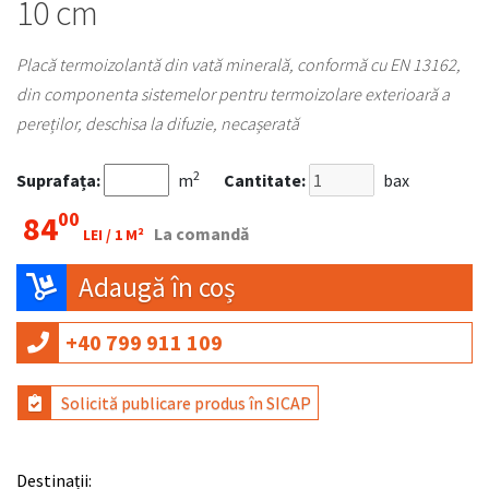
10 cm
Placă termoizolantă din vată minerală, conformă cu EN 13162,
din componenta sistemelor pentru termoizolare exterioară a
pereților, deschisa la difuzie, necașerată
2
Suprafața:
m
Cantitate:
bax
00
84
La comandă
LEI /
1 M²
Adaugă în coș
+40 799 911 109
Solicită publicare produs în SICAP
Destinații: