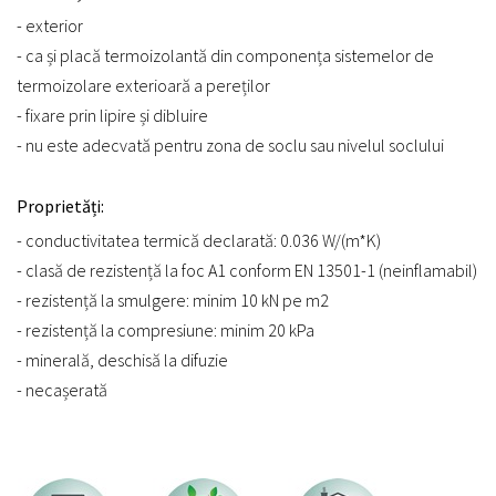
- exterior
- ca și placă termoizolantă din componența sistemelor de
termoizolare exterioară a pereților
- fixare prin lipire și dibluire
- nu este adecvată pentru zona de soclu sau nivelul soclului
Proprietăți:
- conductivitatea termică declarată: 0.036 W/(m*K)
- clasă de rezistență la foc A1 conform EN 13501-1 (neinflamabil)
- rezistență la smulgere: minim 10 kN pe m2
- rezistență la compresiune: minim 20 kPa
- minerală, deschisă la difuzie
- necașerată