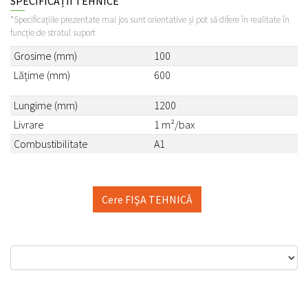
SPECIFICAȚII TEHNICE
*Specificațiile prezentate mai jos sunt orientative și pot să difere în realitate în
funcție de stratul suport
Grosime (mm)
100
Lățime (mm)
600
Lungime (mm)
1200
Livrare
1 m²/bax
Combustibilitate
A1
Cere FIŞA TEHNICĂ