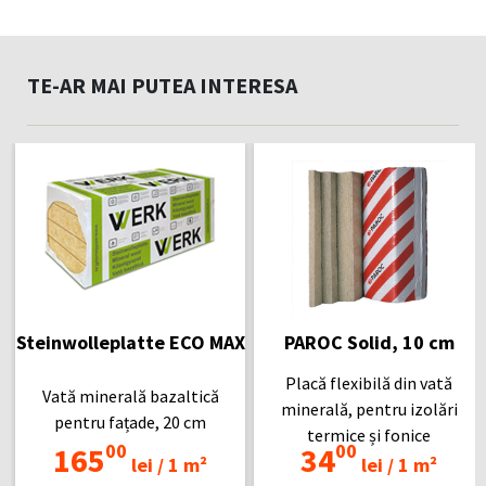
TE-AR MAI PUTEA INTERESA
Steinwolleplatte ECO MAX
PAROC Solid, 10 cm
Placă flexibilă din vată
Vată minerală bazaltică
minerală, pentru izolări
pentru fațade, 20 cm
termice și fonice
00
00
165
34
lei /
1 m²
lei /
1 m²