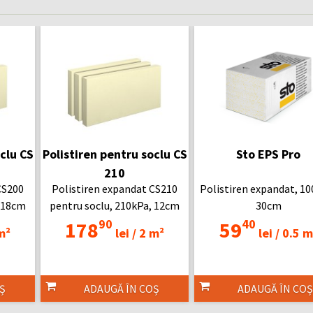
clu CS
Polistiren pentru soclu CS
Sto EPS Pro
210
CS200
Polistiren expandat CS210
Polistiren expandat, 10
, 18cm
pentru soclu, 210kPa, 12cm
30cm
90
40
178
59
m²
lei /
2 m²
lei /
0.5 m
Ș
ADAUGĂ ÎN COȘ
ADAUGĂ ÎN COȘ