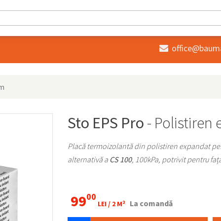
office@baum

cm
Sto EPS Pro
- Polistiren
Placă termoizolantă din polistiren expandat pen
alternativă a
CS 100
, 100kPa, potrivit pentru fa
00
99
La comandă
LEI /
2 M²