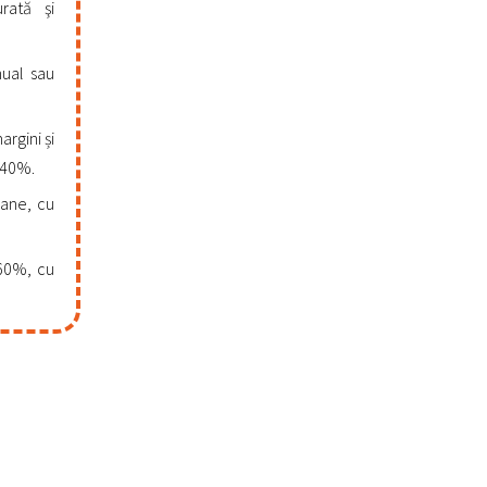
rată şi
nual sau
rgini și
 40%.
lane, cu
 60%, cu