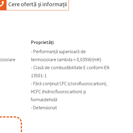
Cere ofertă și informații
Proprietăți:
- Performanță superioară de
moizolare
termoizolare lambda = 0,035W/(mK)
- Clasă de combustibilitate E conform EN
13501-1
- Fără conținut CFC (clorofluorocarbon),
HCFC (hidrocfluorocarbon) și
formaldehidă
- Detensionat