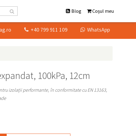
Blog
Coșul meu
ag.ro
+40 799 911 109
WhatsApp


 expandat, 100kPa, 12cm
tru izolații performante, în conformitate cu EN 13163,
țade