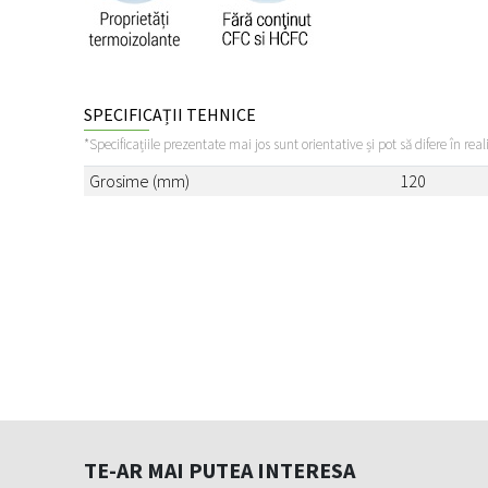
SPECIFICAȚII TEHNICE
*Specificațiile prezentate mai jos sunt orientative și pot să difere în real
Grosime (mm)
120
TE-AR MAI PUTEA INTERESA