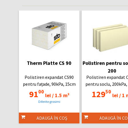
Therm Platte CS 90
Polistiren pentru so
200
Polistiren expandat CS90
Polistiren expandat 
pentru fațade, 90kPa, 15cm
pentru soclu, 200kPa
00
50
91
129
lei /
1.5 m²
lei /
1 
Diferite grosimi
ADAUGĂ ÎN COȘ
ADAUGĂ ÎN CO