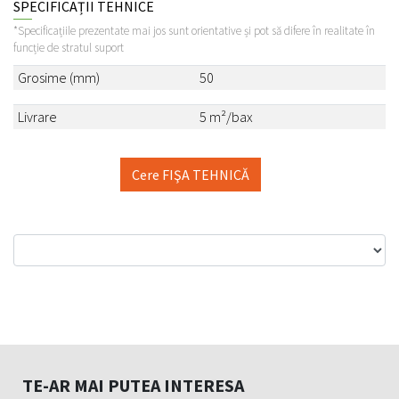
SPECIFICAȚII TEHNICE
*Specificațiile prezentate mai jos sunt orientative și pot să difere în realitate în
funcție de stratul suport
Grosime (mm)
50
Livrare
5 m²/bax
Cere FIŞA TEHNICĂ
TE-AR MAI PUTEA INTERESA