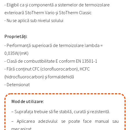
- Eligibil ca și componentă a sistemelor de termoizolare
exterioară StoTherm Vario și StoTherm Classic
- Nu se aplică sub nivelul solului
Proprietăți:
- Performanță superioară de termoizolare lambda =
0,035W/(mK)
- Clasă de combustibilitate E conform EN 13501-1
- Fără conținut CFC (clorofluorocarbon), HCFC
(hidrocfluorocarbon) și formaldehidă
- Detensionat
Mod de utilizare:
Suprafața trebuie să fie stabilă, curată şi rezistentă.
Aplicarea adezivului: se poate face manual sau
mecanizat.