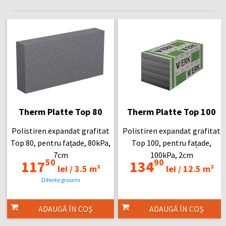
Therm Platte Top 80
Therm Platte Top 100
Polistiren expandat grafitat
Polistiren expandat grafitat
Top 80, pentru fațade, 80kPa,
Top 100, pentru fațade,
7cm
100kPa, 2cm
50
90
117
134
lei /
3.5 m²
lei /
12.5 m²
Diferite grosimi
ADAUGĂ ÎN COȘ
ADAUGĂ ÎN COȘ