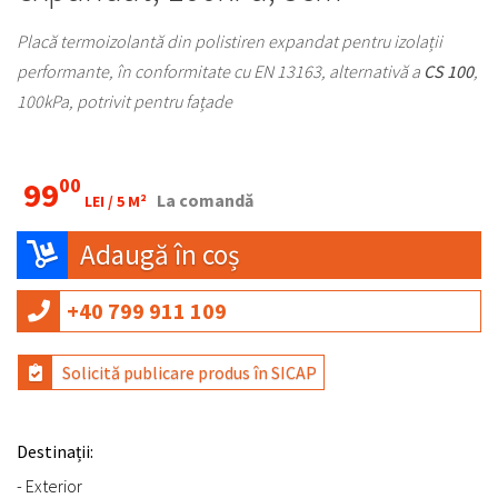
Placă termoizolantă din polistiren expandat pentru izolații
performante, în conformitate cu EN 13163, alternativă a
CS 100
,
100kPa, potrivit pentru fațade
00
99
La comandă
LEI /
5 M²
Adaugă în coș
+40 799 911 109
Solicită publicare produs în SICAP
Destinații:
- Exterior