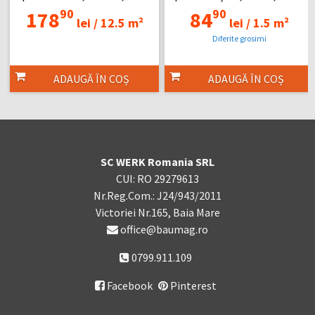
90
90
178
84
lei /
12.5 m²
lei /
1.5 m²
Diferite grosimi
ADAUGĂ ÎN COȘ
ADAUGĂ ÎN COȘ
SC WERK Romania SRL
CUI: RO 29279613
Nr.Reg.Com.: J24/943/2011
Victoriei Nr.165, Baia Mare
office@baumag.ro
0799.911.109
Facebook
Pinterest
