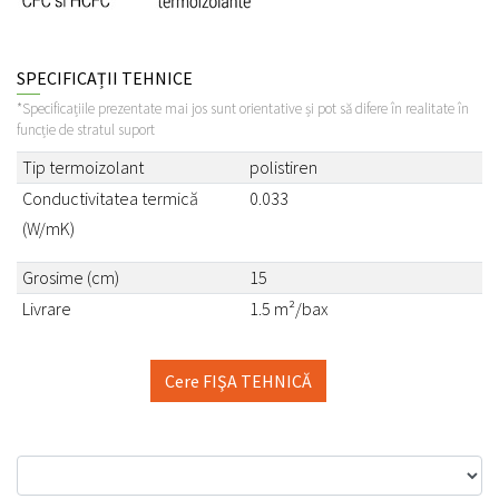
SPECIFICAȚII TEHNICE
*Specificațiile prezentate mai jos sunt orientative și pot să difere în realitate în
funcție de stratul suport
Tip termoizolant
polistiren
Conductivitatea termică
0.033
(W/mK)
Grosime (cm)
15
Livrare
1.5 m²/bax
Cere FIŞA TEHNICĂ