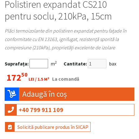
Polistiren expandat CS210
pentru soclu, 210kPa, 15cm
Plăci termoizolante din polistiren expandat pentru fațade în
conformitate cu EN 13163, ignifugat, rezistență sporită la
compresiune (210kPa), proprietăți excelente de izolare
2
Suprafața:
m
Cantitate:
bax
50
172
La comandă
LEI /
1.5 M²
Adaugă în coș
+40 799 911 109
Solicită publicare produs în SICAP