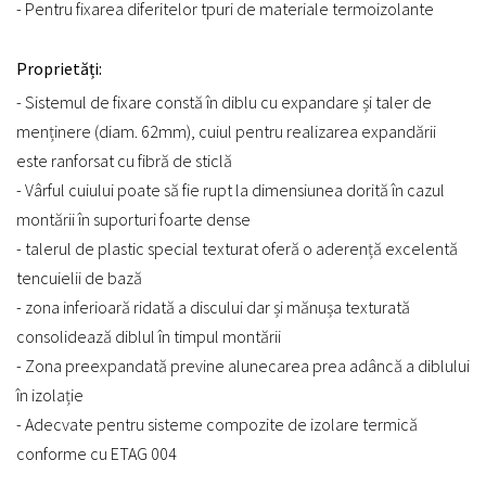
- Pentru fixarea diferitelor tpuri de materiale termoizolante
Proprietăți:
- Sistemul de fixare constă în diblu cu expandare și taler de
menținere (diam. 62mm), cuiul pentru realizarea expandării
este ranforsat cu fibră de sticlă
- Vârful cuiului poate să fie rupt la dimensiunea dorită în cazul
montării în suporturi foarte dense
- talerul de plastic special texturat oferă o aderență excelentă
tencuielii de bază
- zona inferioară ridată a discului dar și mănușa texturată
consolidează diblul în timpul montării
- Zona preexpandată previne alunecarea prea adâncă a diblului
în izolație
- Adecvate pentru sisteme compozite de izolare termică
conforme cu ETAG 004