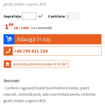
goală, bolțari cu goluri, BCA.
2
Suprafața:
m
Cantitate:
09
1
La comandă
LEI /
1 BUC
Adaugă în coș
+40 799 911 109
Solicită publicare produs în SICAP
Destinații:
- Conferă o siguranță foarte bună fixărilor în beton, piatră
naturală, cărămidă plină, adecvare limitată pentru cărămida
goală, bolțari cu goluri, BCA