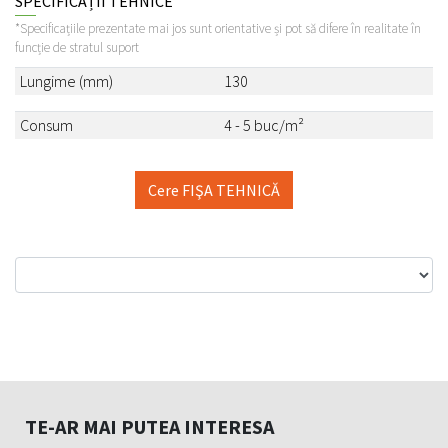
SPECIFICAȚII TEHNICE
*Specificațiile prezentate mai jos sunt orientative și pot să difere în realitate în
funcție de stratul suport
Lungime (mm)
130
Consum
4 - 5 buc/m²
Cere FIŞA TEHNICĂ
TE-AR MAI PUTEA INTERESA