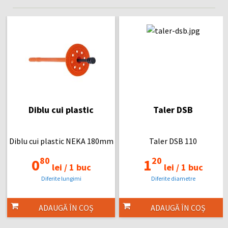
Diblu cui plastic
Taler DSB
Diblu cui plastic NEKA 180mm
Taler DSB 110
80
20
0
1
lei /
1 buc
lei /
1 buc
Diferite lungimi
Diferite diametre
ADAUGĂ ÎN COȘ
ADAUGĂ ÎN COȘ