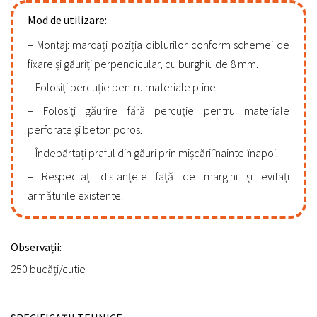
Mod de utilizare:
Montaj: marcați poziția diblurilor conform schemei de
fixare și găuriți perpendicular, cu burghiu de 8 mm.
Folosiți percuție pentru materiale pline.
Folosiți găurire fără percuție pentru materiale
perforate și beton poros.
Îndepărtați praful din găuri prin mișcări înainte-înapoi.
Respectați distanțele față de margini și evitați
armăturile existente.
Observații:
250 bucăți/cutie