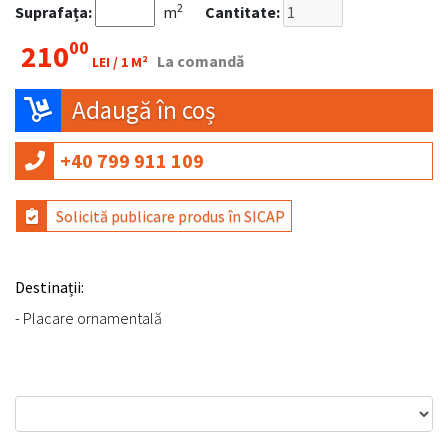
2
Suprafața:
m
Cantitate:
00
210
La comandă
LEI /
1 M²
Adaugă în coș
+40 799 911 109
Solicită publicare produs în SICAP
Destinații:
- Placare ornamentală