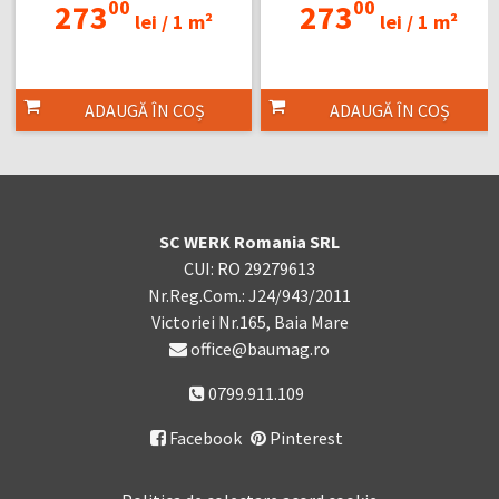
00
00
273
273
lei /
1 m²
lei /
1 m²
ADAUGĂ ÎN COȘ
ADAUGĂ ÎN COȘ
SC WERK Romania SRL
CUI: RO 29279613
Nr.Reg.Com.: J24/943/2011
Victoriei Nr.165, Baia Mare
office@baumag.ro
0799.911.109
Facebook
Pinterest
