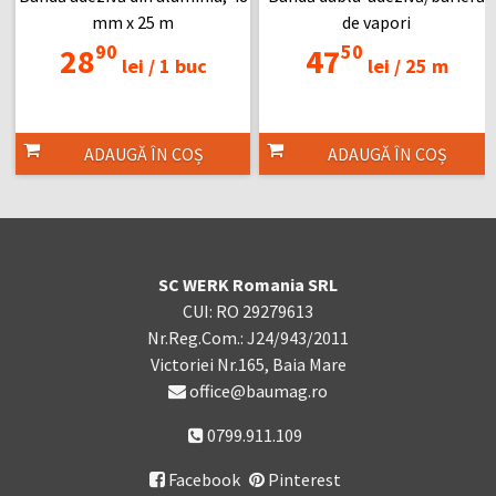
mm x 25 m
de vapori
90
50
28
47
lei /
1 buc
lei /
25 m
ADAUGĂ ÎN COȘ
ADAUGĂ ÎN COȘ
SC WERK Romania SRL
CUI: RO 29279613
Nr.Reg.Com.: J24/943/2011
Victoriei Nr.165, Baia Mare
office@baumag.ro
0799.911.109
Facebook
Pinterest
