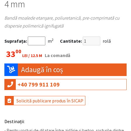
4 mm
Bandă moalede etanșare, poliuretanică, pre-comprimată cu
dispersie polimerică ignifugată
2
Suprafața:
m
Cantitate:
rolă
00
33
La comandă
LEI /
12.5 M
Adaugă în coș
+40 799 911 109
Solicită publicare produs în SICAP
Destinații:
- Pentru rosturi de dilatare între zidărie și beton, rosturile dintre