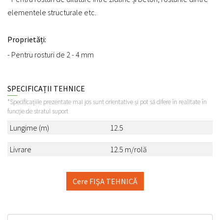
elementele structurale etc.
Proprietăți:
- Pentru rosturi de 2 - 4 mm
SPECIFICAȚII TEHNICE
*Specificațiile prezentate mai jos sunt orientative și pot să difere în realitate în
funcție de stratul suport
Lungime (m)
12.5
Livrare
12.5 m/rolă
Cere FIŞA TEHNICĂ